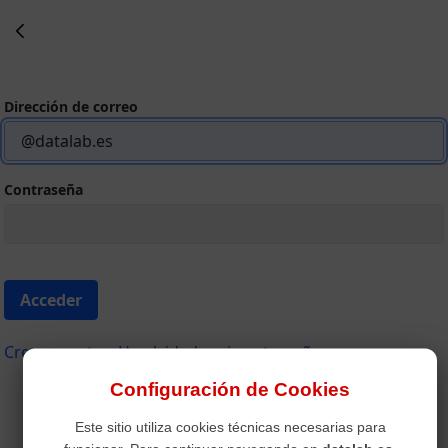
Inicio
Dirección de correo
Contraseña
Acceder
Crear cuenta
He olvidado mi contraseña
Configuración de Cookies
Este sitio utiliza cookies técnicas necesarias para